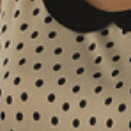
Kaffee Reiseführer
Kaffee- und Espresso-Rezepte -
Eiskaffee, Latte und mehr | Sage
Kaffee- und Espresso-Tutorials
Third Wave Kaffee
Kaffee 101: Lernen Sie die Grundlagen
des Kaffees