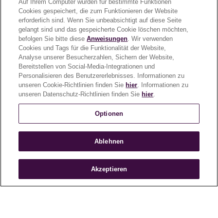
Auf Ihrem Computer wurden für bestimmte Funktionen
Cookies gespeichert, die zum Funktionieren der Website
Third Wave-
erforderlich sind. Wenn Sie unbeabsichtigt auf diese Seite
gelangt sind und das gespeicherte Cookie löschen möchten,
Kaffeespezialitäten
befolgen Sie bitte diese
Anweisungen
. Wir verwenden
Cookies und Tags für die Funktionalität der Website,
zuhause genießen
Analyse unserer Besucherzahlen, Sichern der Website,
Bereitstellen von Social-Media-Integrationen und
Personalisieren des Benutzererlebnisses. Informationen zu
Gehen Sie mit uns auf Reise durch die Welt
unseren Cookie-Richtlinien finden Sie
hier
. Informationen zu
des Kaffees und erhalten Sie Rezepte,
unseren Datenschutz-Richtlinien finden Sie
hier
.
Tutorials und Tipps - so lernen Sie alles über
Optionen
die perfekte Kaffeezubereitung.
Ablehnen
Video abspielen
Akzeptieren