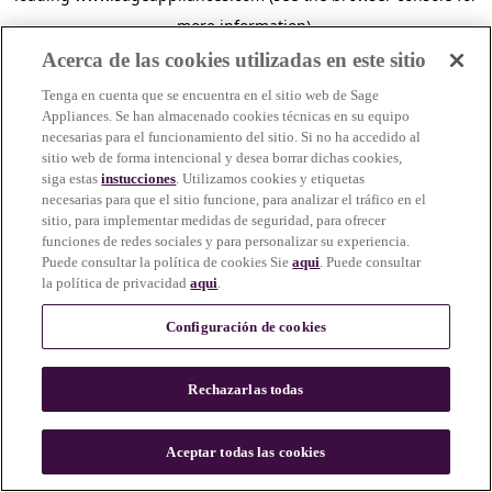
more information)
.
Acerca de las cookies utilizadas en este sitio
Tenga en cuenta que se encuentra en el sitio web de Sage
Appliances. Se han almacenado cookies técnicas en su equipo
necesarias para el funcionamiento del sitio. Si no ha accedido al
sitio web de forma intencional y desea borrar dichas cookies,
siga estas
instucciones
. Utilizamos cookies y etiquetas
necesarias para que el sitio funcione, para analizar el tráfico en el
sitio, para implementar medidas de seguridad, para ofrecer
funciones de redes sociales y para personalizar su experiencia.
Puede consultar la política de cookies Sie
aqui
. Puede consultar
la política de privacidad
aqui
.
Configuración de cookies
Rechazarlas todas
c
o
u
Aceptar todas las cookies
n