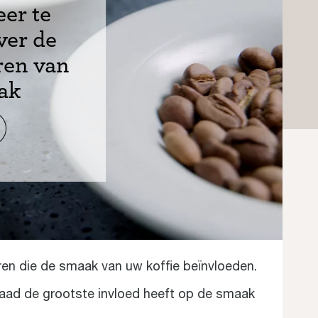
er te
ver de
ren van
ak
oren die de smaak van uw koffie beïnvloeden.
aad de grootste invloed heeft op de smaak