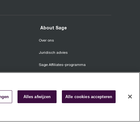
About Sage
Over ons
Juridisch advies
Sage Affiliates-programma
a
Promotions
Job Candidate Policy
ingen
Alles afwijzen
Alle cookies accepteren
r eindgebruikers
Careers
Gebruiks- en verkoopvoorwaarden
Privacyverklaring
Cookiebeleid