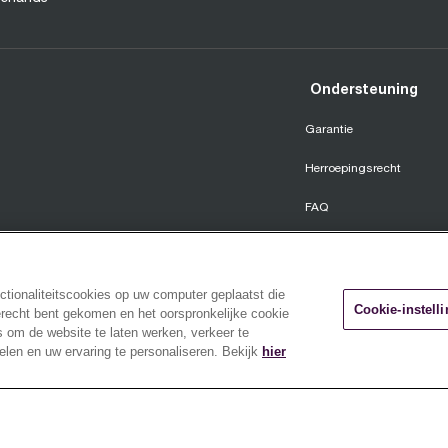
Ondersteuning
Garantie
Herroepingsrecht
FAQ
Sage Innovatieprogramm
Accessibility Statement
ctionaliteitscookies op uw computer geplaatst die
Cookie-instell
erecht bent gekomen en het oorspronkelijke cookie
Licentieovereenkomst voo
 om de website te laten werken, verkeer te
elen en uw ervaring te personaliseren. Bekijk
hier