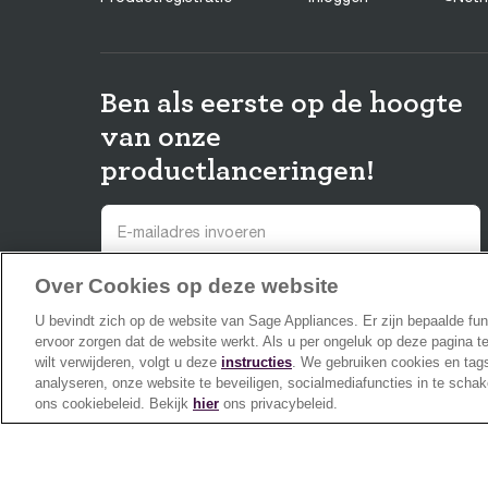
Ben als eerste op de hoogte
van onze
productlanceringen!
Over Cookies op deze website
Meld je aan en ontvang 10% korting op je eerste
bestelling! Je gaat akkoord met het ontvangen van
U bevindt zich op de website van Sage Appliances. Er zijn bepaalde fun
promoties, enquêtes en meer van ons en onze gelieerde
ervoor zorgen dat de website werkt. Als u per ongeluk op deze pagina t
merken, en bevestigt dat je kennis hebt genomen van ons
wilt verwijderen, volgt u deze
instructies
. We gebruiken cookies en tags
Privacy Policy
. Je kunt je op elk moment afmelden.
analyseren, onze website te beveiligen, socialmediafuncties in te schak
ons cookiebeleid. Bekijk
hier
ons privacybeleid.
Aanmelden