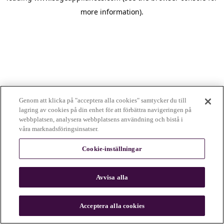
more information)
.
Genom att klicka på "acceptera alla cookies" samtycker du till
lagring av cookies på din enhet för att förbättra navigeringen på
webbplatsen, analysera webbplatsens användning och bistå i
våra marknadsföringsinsatser.
Cookie-inställningar
Avvisa alla
c
o
u
Acceptera alla cookies
n