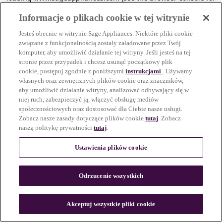
more information)
.
Informacje o plikach cookie w tej witrynie
Jesteś obecnie w witrynie Sage Appliances. Niektóre pliki cookie
związane z funkcjonalnością zostały załadowane przez Twój
komputer, aby umożliwić działanie tej witryny. Jeśli jesteś na tej
stronie przez przypadek i chcesz usunąć początkowy plik
cookie, postępuj zgodnie z poniższymi
instrukcjami
. Używamy
własnych oraz zewnętrznych plików cookie oraz znaczników,
aby umożliwić działanie witryny, analizować odbywający się w
niej ruch, zabezpieczyć ją, włączyć obsługę mediów
społecznościowych oraz dostosować dla Ciebie nasze usługi.
Zobacz nasze zasady dotyczące plików cookie
tutaj
. Zobacz
naszą politykę prywatności
tutaj
.
Ustawienia plików cookie
Odrzucenie wszystkich
c
o
u
Akceptuj wszystkie pliki cookie
n