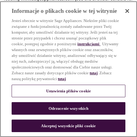
more information)
.
Informacje o plikach cookie w tej witrynie
Jesteś obecnie w witrynie Sage Appliances. Niektóre pliki cookie
związane z funkcjonalnością zostały załadowane przez Twój
komputer, aby umożliwić działanie tej witryny. Jeśli jesteś na tej
stronie przez przypadek i chcesz usunąć początkowy plik
cookie, postępuj zgodnie z poniższymi
instrukcjami
. Używamy
własnych oraz zewnętrznych plików cookie oraz znaczników,
aby umożliwić działanie witryny, analizować odbywający się w
niej ruch, zabezpieczyć ją, włączyć obsługę mediów
społecznościowych oraz dostosować dla Ciebie nasze usługi.
Zobacz nasze zasady dotyczące plików cookie
tutaj
. Zobacz
naszą politykę prywatności
tutaj
.
Ustawienia plików cookie
Odrzucenie wszystkich
c
o
u
Akceptuj wszystkie pliki cookie
n