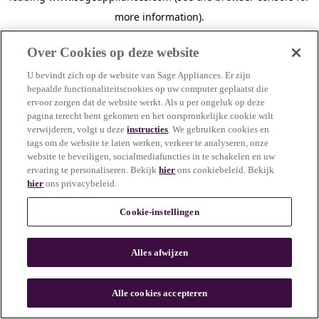
more information)
.
Over Cookies op deze website
U bevindt zich op de website van Sage Appliances. Er zijn
bepaalde functionaliteitscookies op uw computer geplaatst die
ervoor zorgen dat de website werkt. Als u per ongeluk op deze
pagina terecht bent gekomen en het oorspronkelijke cookie wilt
verwijderen, volgt u deze
instructies
. We gebruiken cookies en
tags om de website te laten werken, verkeer te analyseren, onze
website te beveiligen, socialmediafuncties in te schakelen en uw
ervaring te personaliseren. Bekijk
hier
ons cookiebeleid. Bekijk
hier
ons privacybeleid.
Cookie-instellingen
Alles afwijzen
c
o
u
Alle cookies accepteren
n