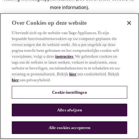
more information)
.
Over Cookies op deze website
U bevindt zich op de website van Sage Appliances. Er zijn
bepaalde functionaliteitscookies op uw computer geplaatst die
ervoor zorgen dat de website werkt. Als u per ongeluk op deze
pagina terecht bent gekomen en het oorspronkelijke cookie wilt
verwijderen, volgt u deze
instructies
. We gebruiken cookies en
tags om de website te laten werken, verkeer te analyseren, onze
website te beveiligen, socialmediafuncties in te schakelen en uw
ervaring te personaliseren. Bekijk
hier
ons cookiebeleid. Bekijk
hier
ons privacybeleid.
Cookie-instellingen
Alles afwijzen
c
o
u
Alle cookies accepteren
n