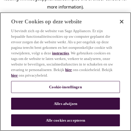
more information)
.
Over Cookies op deze website
U bevindt zich op de website van Sage Appliances. Er zijn
bepaalde functionaliteitscookies op uw computer geplaatst die
ervoor zorgen dat de website werkt. Als u per ongeluk op deze
pagina terecht bent gekomen en het oorspronkelijke cookie wilt
verwijderen, volgt u deze
instructies
. We gebruiken cookies en
tags om de website te laten werken, verkeer te analyseren, onze
website te beveiligen, socialmediafuncties in te schakelen en uw
ervaring te personaliseren. Bekijk
hier
ons cookiebeleid. Bekijk
hier
ons privacybeleid.
Cookie-instellingen
Alles afwijzen
c
o
u
Alle cookies accepteren
n