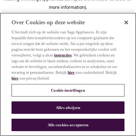
more information)
.
Over Cookies op deze website
U bevindt zich op de website van Sage Appliances. Er zijn
bepaalde functionaliteitscookies op uw computer geplaatst die
ervoor zorgen dat de website werkt. Als u per ongeluk op deze
pagina terecht bent gekomen en het oorspronkelijke cookie wilt
verwijderen, volgt u deze
instructies
. We gebruiken cookies en
tags om de website te laten werken, verkeer te analyseren, onze
website te beveiligen, socialmediafuncties in te schakelen en uw
ervaring te personaliseren. Bekijk
hier
ons cookiebeleid. Bekijk
hier
ons privacybeleid.
Cookie-instellingen
Alles afwijzen
c
o
u
Alle cookies accepteren
n