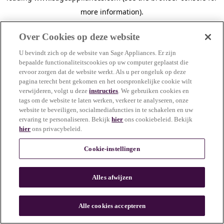
more information)
.
Over Cookies op deze website
U bevindt zich op de website van Sage Appliances. Er zijn
bepaalde functionaliteitscookies op uw computer geplaatst die
ervoor zorgen dat de website werkt. Als u per ongeluk op deze
pagina terecht bent gekomen en het oorspronkelijke cookie wilt
verwijderen, volgt u deze
instructies
. We gebruiken cookies en
tags om de website te laten werken, verkeer te analyseren, onze
website te beveiligen, socialmediafuncties in te schakelen en uw
ervaring te personaliseren. Bekijk
hier
ons cookiebeleid. Bekijk
hier
ons privacybeleid.
Cookie-instellingen
Alles afwijzen
c
o
u
Alle cookies accepteren
n