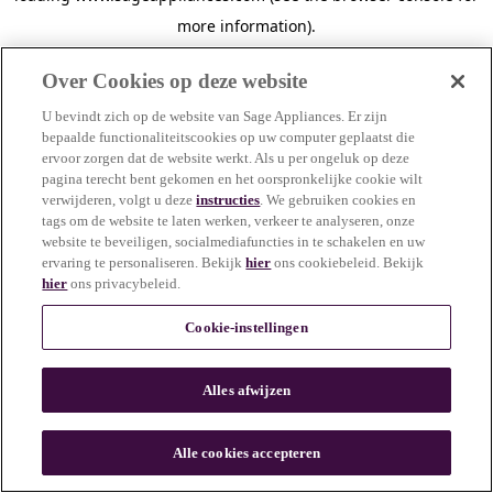
more information)
.
Over Cookies op deze website
U bevindt zich op de website van Sage Appliances. Er zijn
bepaalde functionaliteitscookies op uw computer geplaatst die
ervoor zorgen dat de website werkt. Als u per ongeluk op deze
pagina terecht bent gekomen en het oorspronkelijke cookie wilt
verwijderen, volgt u deze
instructies
. We gebruiken cookies en
tags om de website te laten werken, verkeer te analyseren, onze
website te beveiligen, socialmediafuncties in te schakelen en uw
ervaring te personaliseren. Bekijk
hier
ons cookiebeleid. Bekijk
hier
ons privacybeleid.
Cookie-instellingen
Alles afwijzen
c
o
u
Alle cookies accepteren
n