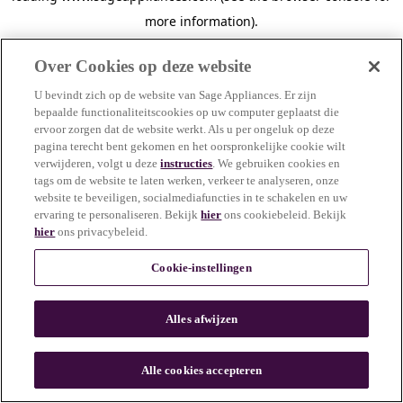
more information)
.
Over Cookies op deze website
U bevindt zich op de website van Sage Appliances. Er zijn
bepaalde functionaliteitscookies op uw computer geplaatst die
ervoor zorgen dat de website werkt. Als u per ongeluk op deze
pagina terecht bent gekomen en het oorspronkelijke cookie wilt
verwijderen, volgt u deze
instructies
. We gebruiken cookies en
tags om de website te laten werken, verkeer te analyseren, onze
website te beveiligen, socialmediafuncties in te schakelen en uw
ervaring te personaliseren. Bekijk
hier
ons cookiebeleid. Bekijk
hier
ons privacybeleid.
Cookie-instellingen
Alles afwijzen
c
o
u
Alle cookies accepteren
n