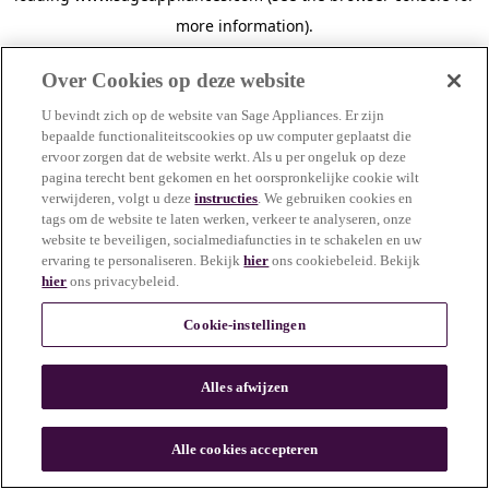
more information)
.
Over Cookies op deze website
U bevindt zich op de website van Sage Appliances. Er zijn
bepaalde functionaliteitscookies op uw computer geplaatst die
ervoor zorgen dat de website werkt. Als u per ongeluk op deze
pagina terecht bent gekomen en het oorspronkelijke cookie wilt
verwijderen, volgt u deze
instructies
. We gebruiken cookies en
tags om de website te laten werken, verkeer te analyseren, onze
website te beveiligen, socialmediafuncties in te schakelen en uw
ervaring te personaliseren. Bekijk
hier
ons cookiebeleid. Bekijk
hier
ons privacybeleid.
Cookie-instellingen
Alles afwijzen
c
o
u
Alle cookies accepteren
n