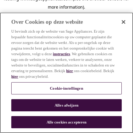
more information)
.
Over Cookies op deze website
U bevindt zich op de website van Sage Appliances. Er zijn
bepaalde functionaliteitscookies op uw computer geplaatst die
ervoor zorgen dat de website werkt. Als u per ongeluk op deze
pagina terecht bent gekomen en het oorspronkelijke cookie wilt
verwijderen, volgt u deze
instructies
. We gebruiken cookies en
tags om de website te laten werken, verkeer te analyseren, onze
website te beveiligen, socialmediafuncties in te schakelen en uw
ervaring te personaliseren. Bekijk
hier
ons cookiebeleid. Bekijk
hier
ons privacybeleid.
Cookie-instellingen
Alles afwijzen
c
o
u
Alle cookies accepteren
n