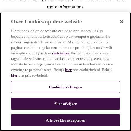
more information)
.
Over Cookies op deze website
U bevindt zich op de website van Sage Appliances. Er zijn
bepaalde functionaliteitscookies op uw computer geplaatst die
ervoor zorgen dat de website werkt. Als u per ongeluk op deze
pagina terecht bent gekomen en het oorspronkelijke cookie wilt
verwijderen, volgt u deze
instructies
. We gebruiken cookies en
tags om de website te laten werken, verkeer te analyseren, onze
website te beveiligen, socialmediafuncties in te schakelen en uw
ervaring te personaliseren. Bekijk
hier
ons cookiebeleid. Bekijk
hier
ons privacybeleid.
Cookie-instellingen
Alles afwijzen
c
o
u
Alle cookies accepteren
n