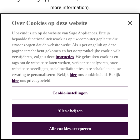
more information)
.
Over Cookies op deze website
U bevindt zich op de website van Sage Appliances. Er zijn
bepaalde functionaliteitscookies op uw computer geplaatst die
ervoor zorgen dat de website werkt. Als u per ongeluk op deze
pagina terecht bent gekomen en het oorspronkelijke cookie wilt
verwijderen, volgt u deze
instructies
. We gebruiken cookies en
tags om de website te laten werken, verkeer te analyseren, onze
website te beveiligen, socialmediafuncties in te schakelen en uw
ervaring te personaliseren. Bekijk
hier
ons cookiebeleid. Bekijk
hier
ons privacybeleid.
Cookie-instellingen
Alles afwijzen
c
o
u
Alle cookies accepteren
n