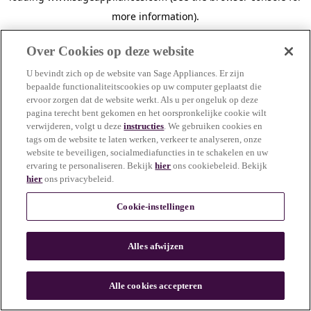
more information)
.
Over Cookies op deze website
U bevindt zich op de website van Sage Appliances. Er zijn
bepaalde functionaliteitscookies op uw computer geplaatst die
ervoor zorgen dat de website werkt. Als u per ongeluk op deze
pagina terecht bent gekomen en het oorspronkelijke cookie wilt
verwijderen, volgt u deze
instructies
. We gebruiken cookies en
tags om de website te laten werken, verkeer te analyseren, onze
website te beveiligen, socialmediafuncties in te schakelen en uw
ervaring te personaliseren. Bekijk
hier
ons cookiebeleid. Bekijk
hier
ons privacybeleid.
Cookie-instellingen
Alles afwijzen
c
o
u
Alle cookies accepteren
n