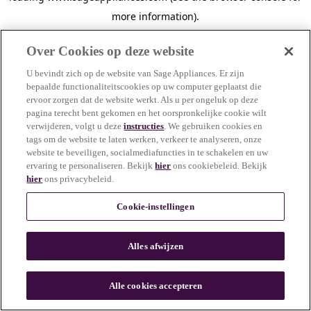
more information)
.
Over Cookies op deze website
U bevindt zich op de website van Sage Appliances. Er zijn
bepaalde functionaliteitscookies op uw computer geplaatst die
ervoor zorgen dat de website werkt. Als u per ongeluk op deze
pagina terecht bent gekomen en het oorspronkelijke cookie wilt
verwijderen, volgt u deze
instructies
. We gebruiken cookies en
tags om de website te laten werken, verkeer te analyseren, onze
website te beveiligen, socialmediafuncties in te schakelen en uw
ervaring te personaliseren. Bekijk
hier
ons cookiebeleid. Bekijk
hier
ons privacybeleid.
Cookie-instellingen
Alles afwijzen
c
o
u
Alle cookies accepteren
n