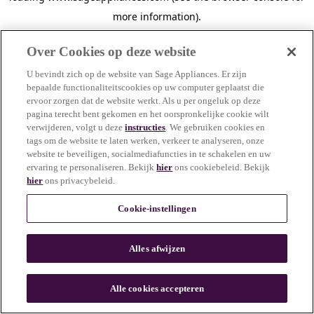
more information)
.
Over Cookies op deze website
U bevindt zich op de website van Sage Appliances. Er zijn
bepaalde functionaliteitscookies op uw computer geplaatst die
ervoor zorgen dat de website werkt. Als u per ongeluk op deze
pagina terecht bent gekomen en het oorspronkelijke cookie wilt
verwijderen, volgt u deze
instructies
. We gebruiken cookies en
tags om de website te laten werken, verkeer te analyseren, onze
website te beveiligen, socialmediafuncties in te schakelen en uw
ervaring te personaliseren. Bekijk
hier
ons cookiebeleid. Bekijk
hier
ons privacybeleid.
Cookie-instellingen
Alles afwijzen
c
o
u
Alle cookies accepteren
n