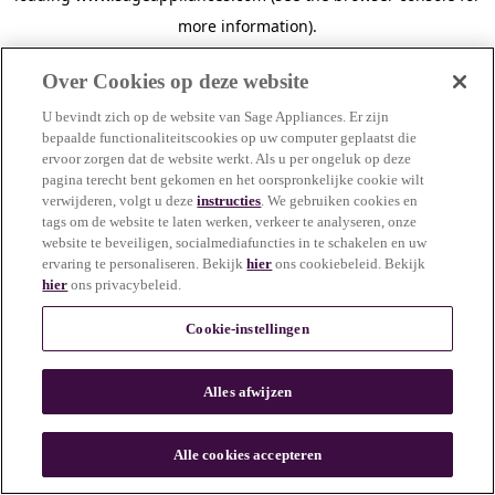
more information)
.
Over Cookies op deze website
U bevindt zich op de website van Sage Appliances. Er zijn
bepaalde functionaliteitscookies op uw computer geplaatst die
ervoor zorgen dat de website werkt. Als u per ongeluk op deze
pagina terecht bent gekomen en het oorspronkelijke cookie wilt
verwijderen, volgt u deze
instructies
. We gebruiken cookies en
tags om de website te laten werken, verkeer te analyseren, onze
website te beveiligen, socialmediafuncties in te schakelen en uw
ervaring te personaliseren. Bekijk
hier
ons cookiebeleid. Bekijk
hier
ons privacybeleid.
Cookie-instellingen
Alles afwijzen
c
o
u
Alle cookies accepteren
n