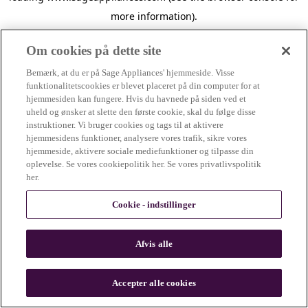
more information)
.
Om cookies på dette site
Bemærk, at du er på Sage Appliances' hjemmeside. Visse
funktionalitetscookies er blevet placeret på din computer for at
hjemmesiden kan fungere. Hvis du havnede på siden ved et
uheld og ønsker at slette den første cookie, skal du følge disse
instruktioner. Vi bruger cookies og tags til at aktivere
hjemmesidens funktioner, analysere vores trafik, sikre vores
hjemmeside, aktivere sociale mediefunktioner og tilpasse din
oplevelse. Se vores cookiepolitik her. Se vores privatlivspolitik
her.
Cookie - indstillinger
Afvis alle
c
o
u
Accepter alle cookies
n