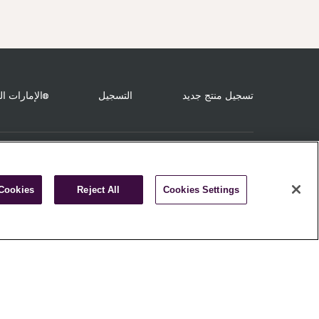
تسجيل منتج جديد
التسجيل
الإمارات ال
كن أول من يكتشف أحدث إصدارات
منتجاتنا!
 Cookies
Reject All
Cookies Settings
سجّل الآن واحصل على خصم 10% على طلبك الأول!
بتسجيلك، أنت تمنحنا موافقتك على تلقّي عروضنا الترويجية
واستطلاعات الرأي والمزيد من المحتوى المميز منّا ومن شركاتنا
التابعة وتؤكد قراءتك لسياسة الخصوصية. يمكنك إلغاء الاشتراك
متى شئت.