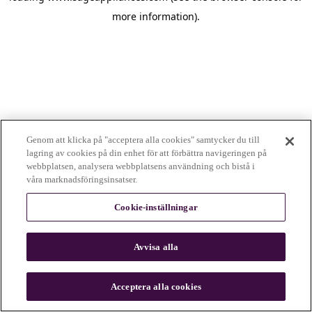
more information)
.
Genom att klicka på "acceptera alla cookies" samtycker du till
lagring av cookies på din enhet för att förbättra navigeringen på
webbplatsen, analysera webbplatsens användning och bistå i
våra marknadsföringsinsatser.
Cookie-inställningar
Avvisa alla
c
o
u
Acceptera alla cookies
n