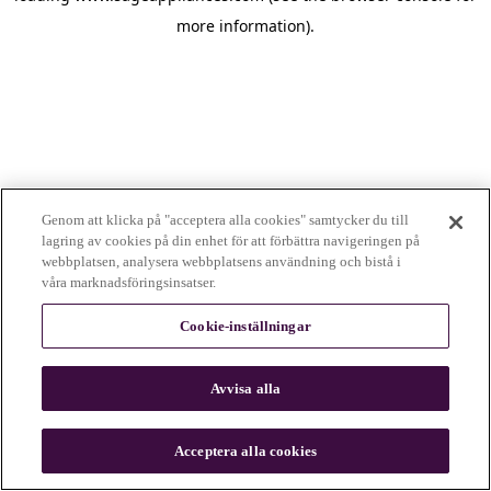
more information)
.
Genom att klicka på "acceptera alla cookies" samtycker du till
lagring av cookies på din enhet för att förbättra navigeringen på
webbplatsen, analysera webbplatsens användning och bistå i
våra marknadsföringsinsatser.
Cookie-inställningar
Avvisa alla
c
o
u
Acceptera alla cookies
n