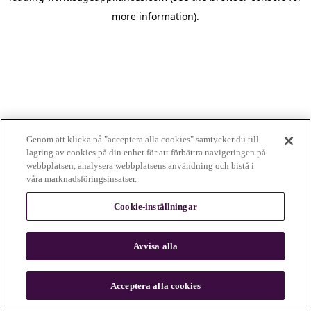
more information)
.
Genom att klicka på "acceptera alla cookies" samtycker du till
lagring av cookies på din enhet för att förbättra navigeringen på
webbplatsen, analysera webbplatsens användning och bistå i
våra marknadsföringsinsatser.
Cookie-inställningar
Avvisa alla
c
o
u
Acceptera alla cookies
n