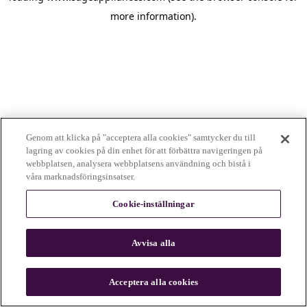
more information)
.
Genom att klicka på "acceptera alla cookies" samtycker du till
lagring av cookies på din enhet för att förbättra navigeringen på
webbplatsen, analysera webbplatsens användning och bistå i
våra marknadsföringsinsatser.
Cookie-inställningar
Avvisa alla
c
o
u
Acceptera alla cookies
n