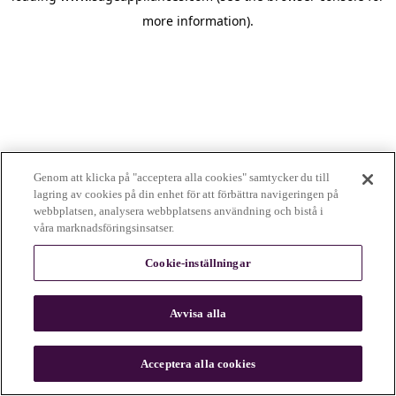
more information)
.
Genom att klicka på "acceptera alla cookies" samtycker du till
lagring av cookies på din enhet för att förbättra navigeringen på
webbplatsen, analysera webbplatsens användning och bistå i
våra marknadsföringsinsatser.
Cookie-inställningar
Avvisa alla
c
o
u
Acceptera alla cookies
n