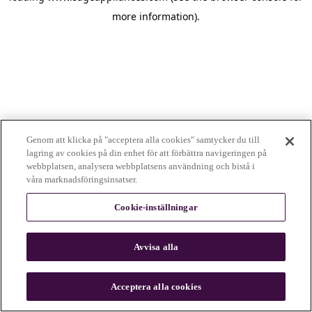
more information)
.
Genom att klicka på "acceptera alla cookies" samtycker du till
lagring av cookies på din enhet för att förbättra navigeringen på
webbplatsen, analysera webbplatsens användning och bistå i
våra marknadsföringsinsatser.
Cookie-inställningar
Avvisa alla
c
o
u
Acceptera alla cookies
n