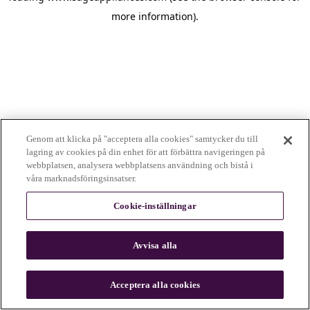
more information)
.
Genom att klicka på "acceptera alla cookies" samtycker du till
lagring av cookies på din enhet för att förbättra navigeringen på
webbplatsen, analysera webbplatsens användning och bistå i
våra marknadsföringsinsatser.
Cookie-inställningar
Avvisa alla
c
o
u
Acceptera alla cookies
n