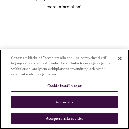
more information)
.
Genom att klicka på "acceptera alla cookies" samtycker du till
lagring av cookies på din enhet för att förbättra navigeringen på
webbplatsen, analysera webbplatsens användning och bistå i
våra marknadsföringsinsatser.
Cookie-inställningar
Avvisa alla
c
o
u
Acceptera alla cookies
n