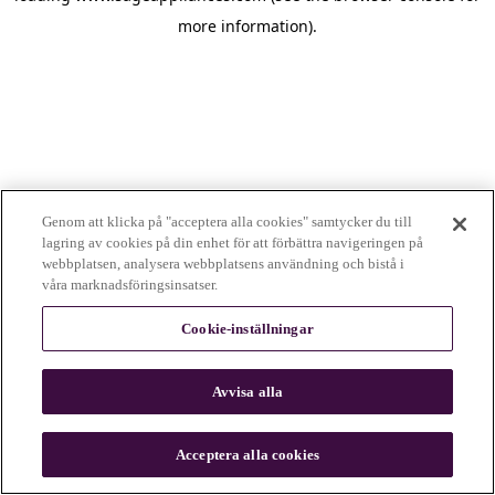
more information)
.
Genom att klicka på "acceptera alla cookies" samtycker du till
lagring av cookies på din enhet för att förbättra navigeringen på
webbplatsen, analysera webbplatsens användning och bistå i
våra marknadsföringsinsatser.
Cookie-inställningar
Avvisa alla
c
o
u
Acceptera alla cookies
n