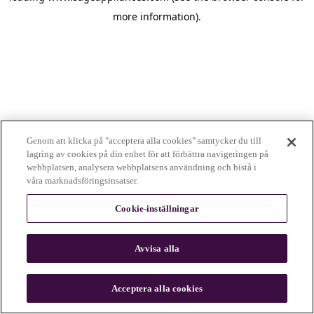
more information)
.
Genom att klicka på "acceptera alla cookies" samtycker du till
lagring av cookies på din enhet för att förbättra navigeringen på
webbplatsen, analysera webbplatsens användning och bistå i
våra marknadsföringsinsatser.
Cookie-inställningar
Avvisa alla
c
o
u
Acceptera alla cookies
n