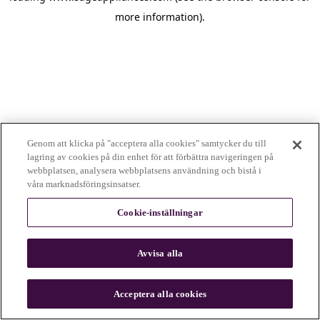
more information)
.
Genom att klicka på "acceptera alla cookies" samtycker du till
lagring av cookies på din enhet för att förbättra navigeringen på
webbplatsen, analysera webbplatsens användning och bistå i
våra marknadsföringsinsatser.
Cookie-inställningar
Avvisa alla
c
o
u
Acceptera alla cookies
n