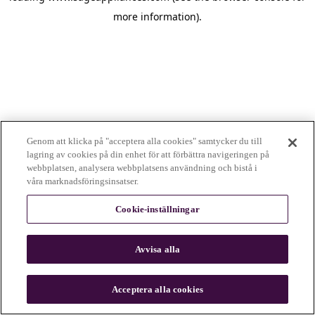
more information)
.
Genom att klicka på "acceptera alla cookies" samtycker du till
lagring av cookies på din enhet för att förbättra navigeringen på
webbplatsen, analysera webbplatsens användning och bistå i
våra marknadsföringsinsatser.
Cookie-inställningar
Avvisa alla
c
o
u
Acceptera alla cookies
n