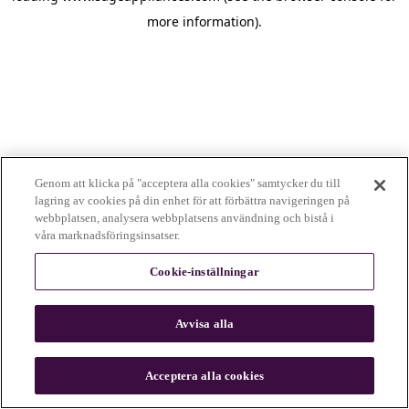
more information)
.
Genom att klicka på "acceptera alla cookies" samtycker du till
lagring av cookies på din enhet för att förbättra navigeringen på
webbplatsen, analysera webbplatsens användning och bistå i
våra marknadsföringsinsatser.
Cookie-inställningar
Avvisa alla
c
o
u
Acceptera alla cookies
n