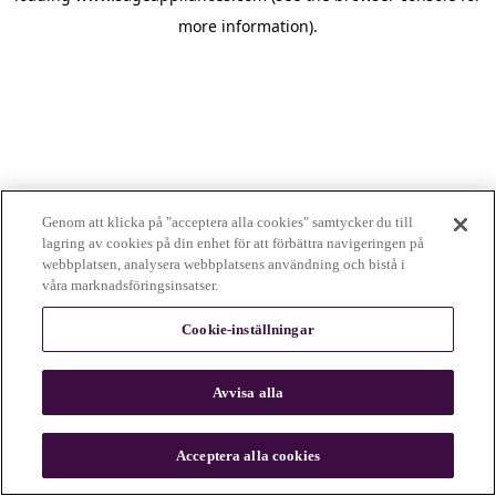
more information)
.
Genom att klicka på "acceptera alla cookies" samtycker du till
lagring av cookies på din enhet för att förbättra navigeringen på
webbplatsen, analysera webbplatsens användning och bistå i
våra marknadsföringsinsatser.
Cookie-inställningar
Avvisa alla
c
o
u
Acceptera alla cookies
n