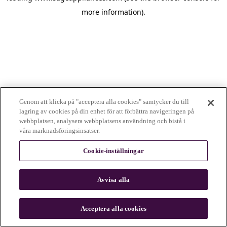
more information)
.
Genom att klicka på "acceptera alla cookies" samtycker du till
lagring av cookies på din enhet för att förbättra navigeringen på
webbplatsen, analysera webbplatsens användning och bistå i
våra marknadsföringsinsatser.
Cookie-inställningar
Avvisa alla
c
o
u
Acceptera alla cookies
n