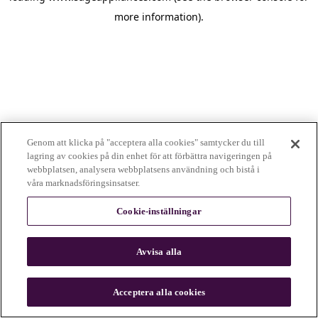
more information)
.
Genom att klicka på "acceptera alla cookies" samtycker du till
lagring av cookies på din enhet för att förbättra navigeringen på
webbplatsen, analysera webbplatsens användning och bistå i
våra marknadsföringsinsatser.
Cookie-inställningar
Avvisa alla
c
o
u
Acceptera alla cookies
n