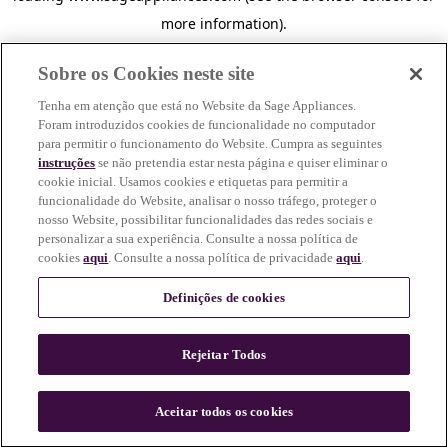
more information)
.
Sobre os Cookies neste site
Tenha em atenção que está no Website da Sage Appliances.
Foram introduzidos cookies de funcionalidade no computador
para permitir o funcionamento do Website. Cumpra as seguintes
instruções
se não pretendia estar nesta página e quiser eliminar o
cookie inicial. Usamos cookies e etiquetas para permitir a
funcionalidade do Website, analisar o nosso tráfego, proteger o
nosso Website, possibilitar funcionalidades das redes sociais e
personalizar a sua experiência. Consulte a nossa política de
cookies
aqui
. Consulte a nossa política de privacidade
aqui
.
Definições de cookies
Rejeitar Todos
c
o
u
Aceitar todos os cookies
n