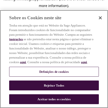
more information)
.
Sobre os Cookies neste site
Tenha em atenção que está no Website da Sage Appliances.
Foram introduzidos cookies de funcionalidade no computador
para permitir o funcionamento do Website. Cumpra as seguintes
instruções
se não pretendia estar nesta página e quiser eliminar o
cookie inicial. Usamos cookies e etiquetas para permitir a
funcionalidade do Website, analisar o nosso tráfego, proteger o
nosso Website, possibilitar funcionalidades das redes sociais e
personalizar a sua experiência. Consulte a nossa política de
cookies
aqui
. Consulte a nossa política de privacidade
aqui
.
Definições de cookies
Rejeitar Todos
c
o
u
Aceitar todos os cookies
n