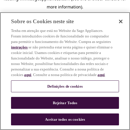
more information)
.
Sobre os Cookies neste site
Tenha em atenção que está no Website da Sage Appliances.
Foram introduzidos cookies de funcionalidade no computador
para permitir o funcionamento do Website. Cumpra as seguintes
instruções
se não pretendia estar nesta página e quiser eliminar o
cookie inicial. Usamos cookies e etiquetas para permitir a
funcionalidade do Website, analisar o nosso tráfego, proteger o
nosso Website, possibilitar funcionalidades das redes sociais e
personalizar a sua experiência. Consulte a nossa política de
cookies
aqui
. Consulte a nossa política de privacidade
aqui
.
Definições de cookies
Rejeitar Todos
c
o
u
Aceitar todos os cookies
n