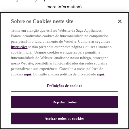
more information)
.
Sobre os Cookies neste site
Tenha em atenção que está no Website da Sage Appliances.
Foram introduzidos cookies de funcionalidade no computador
para permitir o funcionamento do Website. Cumpra as seguintes
instruções
se não pretendia estar nesta página e quiser eliminar o
cookie inicial. Usamos cookies e etiquetas para permitir a
funcionalidade do Website, analisar o nosso tráfego, proteger o
nosso Website, possibilitar funcionalidades das redes sociais e
personalizar a sua experiência. Consulte a nossa política de
cookies
aqui
. Consulte a nossa política de privacidade
aqui
.
Definições de cookies
Rejeitar Todos
c
o
u
Aceitar todos os cookies
n