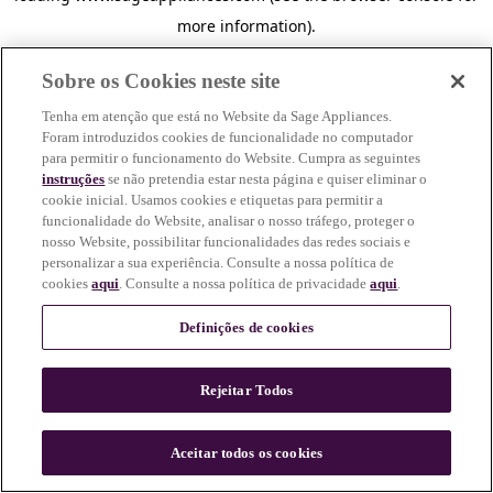
more information)
.
Sobre os Cookies neste site
Tenha em atenção que está no Website da Sage Appliances.
Foram introduzidos cookies de funcionalidade no computador
para permitir o funcionamento do Website. Cumpra as seguintes
instruções
se não pretendia estar nesta página e quiser eliminar o
cookie inicial. Usamos cookies e etiquetas para permitir a
funcionalidade do Website, analisar o nosso tráfego, proteger o
nosso Website, possibilitar funcionalidades das redes sociais e
personalizar a sua experiência. Consulte a nossa política de
cookies
aqui
. Consulte a nossa política de privacidade
aqui
.
Definições de cookies
Rejeitar Todos
c
o
u
Aceitar todos os cookies
n