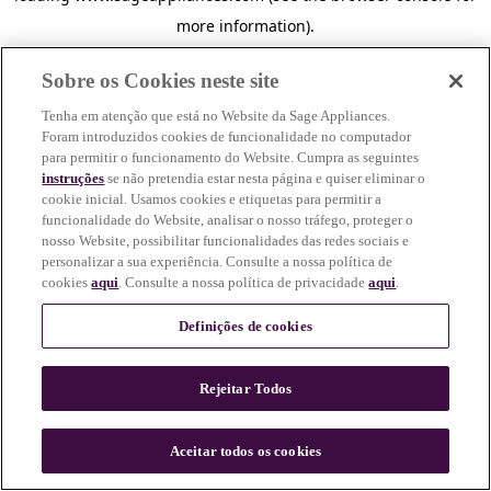
more information)
.
Sobre os Cookies neste site
Tenha em atenção que está no Website da Sage Appliances.
Foram introduzidos cookies de funcionalidade no computador
para permitir o funcionamento do Website. Cumpra as seguintes
instruções
se não pretendia estar nesta página e quiser eliminar o
cookie inicial. Usamos cookies e etiquetas para permitir a
funcionalidade do Website, analisar o nosso tráfego, proteger o
nosso Website, possibilitar funcionalidades das redes sociais e
personalizar a sua experiência. Consulte a nossa política de
cookies
aqui
. Consulte a nossa política de privacidade
aqui
.
Definições de cookies
Rejeitar Todos
c
o
u
Aceitar todos os cookies
n