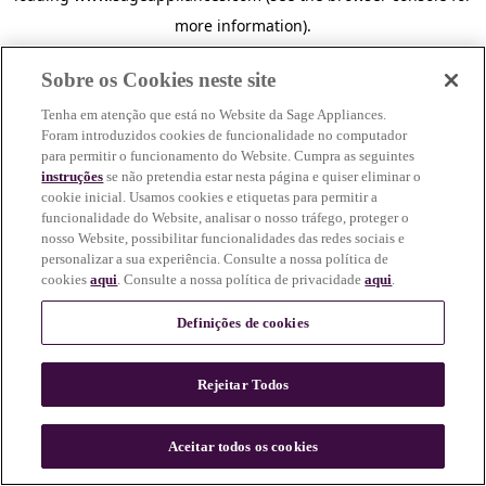
more information)
.
Sobre os Cookies neste site
Tenha em atenção que está no Website da Sage Appliances.
Foram introduzidos cookies de funcionalidade no computador
para permitir o funcionamento do Website. Cumpra as seguintes
instruções
se não pretendia estar nesta página e quiser eliminar o
cookie inicial. Usamos cookies e etiquetas para permitir a
funcionalidade do Website, analisar o nosso tráfego, proteger o
nosso Website, possibilitar funcionalidades das redes sociais e
personalizar a sua experiência. Consulte a nossa política de
cookies
aqui
. Consulte a nossa política de privacidade
aqui
.
Definições de cookies
Rejeitar Todos
c
o
u
Aceitar todos os cookies
n