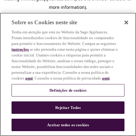
more information)
.
Sobre os Cookies neste site
Tenha em atenção que está no Website da Sage Appliances.
Foram introduzidos cookies de funcionalidade no computador
para permitir o funcionamento do Website. Cumpra as seguintes
instruções
se não pretendia estar nesta página e quiser eliminar o
cookie inicial. Usamos cookies e etiquetas para permitir a
funcionalidade do Website, analisar o nosso tráfego, proteger o
nosso Website, possibilitar funcionalidades das redes sociais e
personalizar a sua experiência. Consulte a nossa política de
cookies
aqui
. Consulte a nossa política de privacidade
aqui
.
Definições de cookies
Rejeitar Todos
c
o
u
Aceitar todos os cookies
n