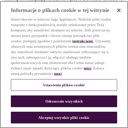
more information)
.
Informacje o plikach cookie w tej witrynie
Jesteś obecnie w witrynie Sage Appliances. Niektóre pliki cookie
związane z funkcjonalnością zostały załadowane przez Twój
komputer, aby umożliwić działanie tej witryny. Jeśli jesteś na tej
stronie przez przypadek i chcesz usunąć początkowy plik
cookie, postępuj zgodnie z poniższymi
instrukcjami
. Używamy
własnych oraz zewnętrznych plików cookie oraz znaczników,
aby umożliwić działanie witryny, analizować odbywający się w
niej ruch, zabezpieczyć ją, włączyć obsługę mediów
społecznościowych oraz dostosować dla Ciebie nasze usługi.
Zobacz nasze zasady dotyczące plików cookie
tutaj
. Zobacz
naszą politykę prywatności
tutaj
.
Ustawienia plików cookie
Odrzucenie wszystkich
c
o
u
Akceptuj wszystkie pliki cookie
n