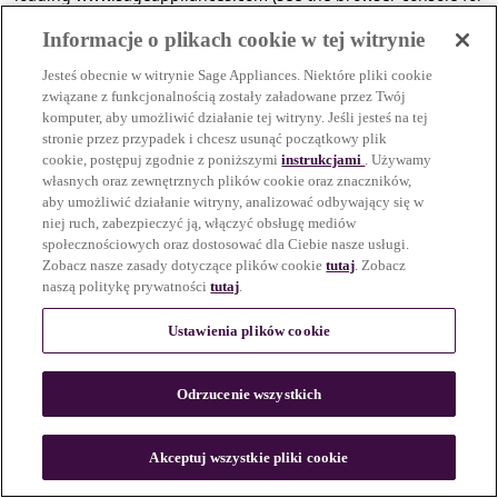
more information)
.
Informacje o plikach cookie w tej witrynie
Jesteś obecnie w witrynie Sage Appliances. Niektóre pliki cookie
związane z funkcjonalnością zostały załadowane przez Twój
komputer, aby umożliwić działanie tej witryny. Jeśli jesteś na tej
stronie przez przypadek i chcesz usunąć początkowy plik
cookie, postępuj zgodnie z poniższymi
instrukcjami
. Używamy
własnych oraz zewnętrznych plików cookie oraz znaczników,
aby umożliwić działanie witryny, analizować odbywający się w
niej ruch, zabezpieczyć ją, włączyć obsługę mediów
społecznościowych oraz dostosować dla Ciebie nasze usługi.
Zobacz nasze zasady dotyczące plików cookie
tutaj
. Zobacz
naszą politykę prywatności
tutaj
.
Ustawienia plików cookie
Odrzucenie wszystkich
c
o
u
Akceptuj wszystkie pliki cookie
n