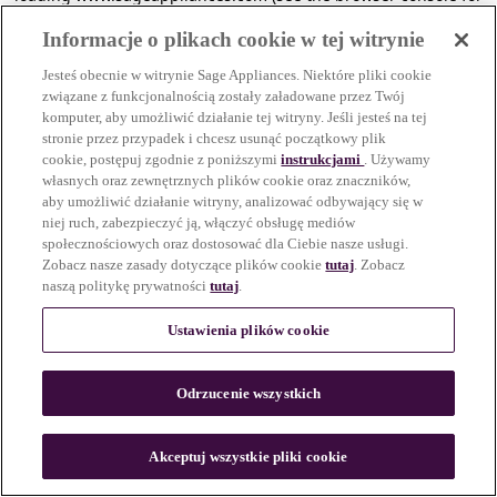
more information)
.
Informacje o plikach cookie w tej witrynie
Jesteś obecnie w witrynie Sage Appliances. Niektóre pliki cookie
związane z funkcjonalnością zostały załadowane przez Twój
komputer, aby umożliwić działanie tej witryny. Jeśli jesteś na tej
stronie przez przypadek i chcesz usunąć początkowy plik
cookie, postępuj zgodnie z poniższymi
instrukcjami
. Używamy
własnych oraz zewnętrznych plików cookie oraz znaczników,
aby umożliwić działanie witryny, analizować odbywający się w
niej ruch, zabezpieczyć ją, włączyć obsługę mediów
społecznościowych oraz dostosować dla Ciebie nasze usługi.
Zobacz nasze zasady dotyczące plików cookie
tutaj
. Zobacz
naszą politykę prywatności
tutaj
.
Ustawienia plików cookie
Odrzucenie wszystkich
c
o
u
Akceptuj wszystkie pliki cookie
n